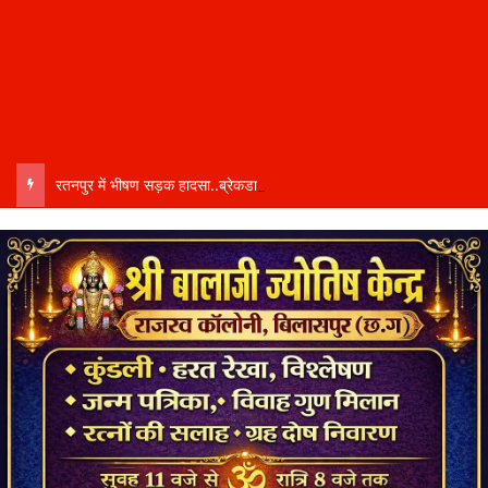
रतनपुर में भीषण सड़क हादसा..ब्रेकडाउन ट्रेलर से पीछे आ रही दो ट्रेलरें टकराईं….. चालक कैबिन में फंसा….. गंभीर हालत में अस्पताल रेफर…..