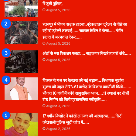
में जुटी पुलिस,
August 5, 2026
रतनपुर में भीषण सड़क हादसा..ब्रेकडाउन ट्रेलर से पीछे आ
रही दो ट्रेलरें टकराईं….. चालक कैबिन में फंसा….. गंभीर
हालत में अस्पताल रेफर…..
August 5, 2026
अंडों से भरा पिकअप पलटा…. सड़क पर बिखरे हजारों अंडे…..
August 5, 2026
विकास के पथ पर बेलतरा की नई उड़ान… विधायक सुशांत
शुक्ला की पहल से ₹3.61 करोड़ के विकास कार्यों की मिली…….
सौगात 10 गांवों में बनेंगे सामुदायिक भवन….11 स्थानों पर सीसी
रोड निर्माण को मिली प्रशासनिक स्वीकृति…..
August 3, 2026
17 वर्षीय किशोर ने फांसी लगाकर की आत्महत्या……सिटी
कोतवाली पुलिस जुटी जांच में…..
August 2, 2026