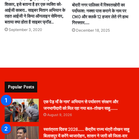
शिकार, इसे बताना है हर एक व्यक्ति को-
बोदरी नगर पालिका में रिश्वतखोरी का
आईजी काबरा.. साइबर मितान अभियान के
पर्दाफाश: नक्शा पास कराने के नाम पर
तहत आईजी ने किया ऑनलाइन सेमिनार,
CMO और क्लर्क 12 हजार लेते रंगे हाथ
बताया क्या होता है साइबर फ्रॉड..
गिरफ्तार….
September 3, 2020
December 18, 2025
Popular Posts
एक पेड़ माँ के नाम’ अभियान से पर्यावरण संरक्षण और
जनभागीदारी को मिल रहा नया बल–तोखन साहू……
August 9, 2026
स्वतंत्रता दिवस 2026….. केंद्रीय राज्य मंत्री तोखन साहू
बिलासपुर में करेंगे ध्वजारोहण, शासन ने जारी की जिला-वार