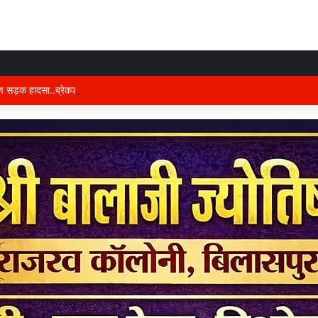
षण सड़क हादसा..ब्रेकडाउन ट्रेलर से पीछे आ रही दो ट्रेलरें टकराईं….. चालक कैबिन में फंस