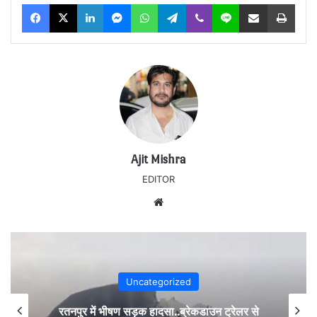
Facebook
X
LinkedIn
Messenger
WhatsApp
Telegram
Viber
Line
Share via Email
Print
Ajit Mishra
EDITOR
Website
Uncategorized