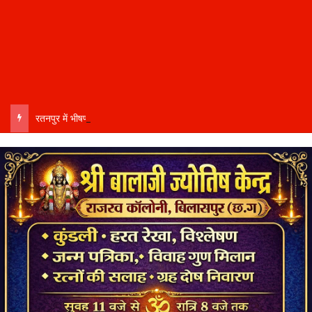
रतनपुर में भीषण सड़क हादसा..ब्रेकडाउन ट्रेलर से पीछे आ रही दो ट्रेलरें टकराईं….. चालक कैबिन में फंसा….. गंभीर हालत में अस्पताल रेफर…..