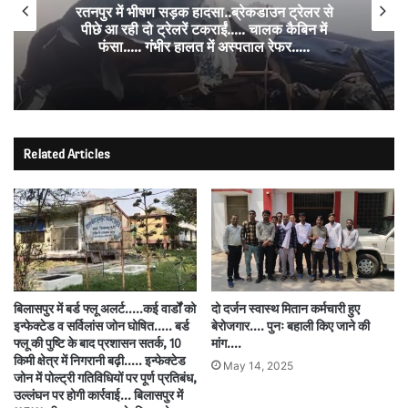
रतनपुर में भीषण सड़क हादसा..ब्रेकडाउन ट्रेलर से
पीछे आ रही दो ट्रेलरें टकराईं….. चालक कैबिन में
फंसा….. गंभीर हालत में अस्पताल रेफर…..
Related Articles
बिलासपुर में बर्ड फ्लू अलर्ट…..कई वार्डों को
दो दर्जन स्वास्थ मितान कर्मचारी हुए
इन्फेक्टेड व सर्विलांस जोन घोषित….. बर्ड
बेरोजगार…. पुनः बहाली किए जाने की
फ्लू की पुष्टि के बाद प्रशासन सतर्क, 10
मांग….
किमी क्षेत्र में निगरानी बढ़ी….. इन्फेक्टेड
May 14, 2025
जोन में पोल्ट्री गतिविधियों पर पूर्ण प्रतिबंध,
उल्लंघन पर होगी कार्रवाई… बिलासपुर में