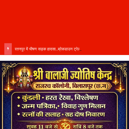
रतनपुर में भीषण सड़क हादसा..ब्रेकडाउन ट्रेलर से पीछे आ रही दो ट्रेलरें टकराईं….. चालक कैबिन में फंसा….. गंभीर हालत में अस्पताल रेफर…..