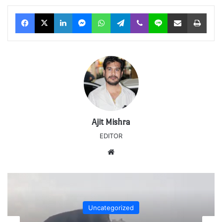
Facebook
X
LinkedIn
Messenger
WhatsApp
Telegram
Viber
Line
Share via Email
Print
Ajit Mishra
EDITOR
Website
Uncategorized