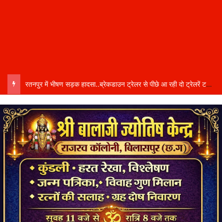
रतनपुर में भीषण सड़क हादसा..ब्रेकडाउन ट्रेलर से पीछे आ रही दो ट्रेलरें टकराईं….. चालक कैबिन में फंसा….. गंभीर हालत में अस्पताल रेफर…..