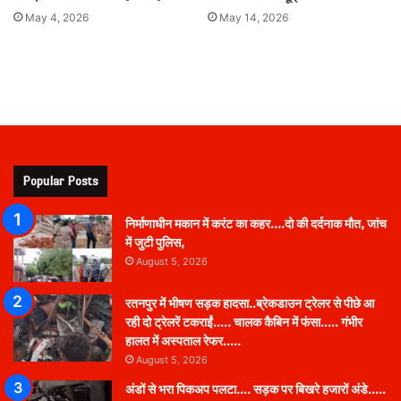
May 4, 2026
May 14, 2026
Popular Posts
निर्माणाधीन मकान में करंट का कहर….दो की दर्दनाक मौत, जांच
में जुटी पुलिस,
August 5, 2026
रतनपुर में भीषण सड़क हादसा..ब्रेकडाउन ट्रेलर से पीछे आ
रही दो ट्रेलरें टकराईं….. चालक कैबिन में फंसा….. गंभीर
हालत में अस्पताल रेफर…..
August 5, 2026
अंडों से भरा पिकअप पलटा…. सड़क पर बिखरे हजारों अंडे…..