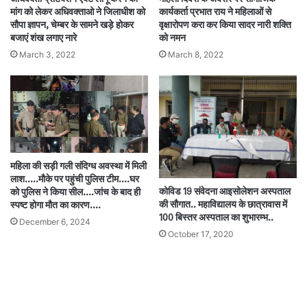
मांग को लेकर अधिवक्ताओ ने जिलाधीश को
कार्यकर्ता प्रभात राय ने महिलाओं से
सौपा ज्ञापन, चेम्बर के सामने खड़े होकर
वृक्षारोपण करा कर किया सादर नारी शक्ति
बजाएं शंख लगाए नारे
को नमन
March 3, 2022
March 8, 2022
महिला की सड़ी गली संदिग्ध अवस्था में मिली
लाश…..मौके पर पहुंची पुलिस टीम….घर
कोविड 19 संवेदना आइसोलेशन अस्पताल
को पुलिस ने किया सील….जांच के बाद ही
की सौगात.. महाविद्यालय के छात्रावास में
स्पष्ट होगा मौत का कारण….
100 बिस्तर अस्पताल का शुभारम्भ..
December 6, 2024
October 17, 2020