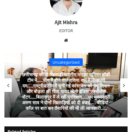
Ajit Mishra
EDITOR
Website
Uncategorized
छत्तीसगढ़ की दो खिलाड़ी भारतीय महिला जूनियर हॉकी
टीम में…..चीन में होने वाले एशिया कप में दिखाएंगी
दम…..राष्ट्रीय टीम में चुनी गईं कांसाबेल की मधु सिदार
और बोड़ला की गीता यादव खेलो इंडिया एक्सीलेंस
सेंटर…..बिलासपुर में ले रहीं प्रशिक्षण…..उप मुख्यमंत्री
अरुण साव ने दोनों खिलाड़ियों को दी बधाई….. वीडियो-
कॉल पर बात कर तैयारियों की भी ली जानकारी…..
Related Articles