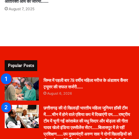
अतिरिक्त आय का जरिया……
August 7, 2025
Popular Posts
सिम्स में पहली बार 78 वर्षीय महिला मरीज के अंडाशय कैंसर
ट्यूमर की सफल सर्जरी…..
August 6, 2026
छत्तीसगढ़ की दो खिलाड़ी भारतीय महिला जूनियर हॉकी टीम
में…..चीन में होने वाले एशिया कप में दिखाएंगी दम…..राष्ट्रीय
टीम में चुनी गईं कांसाबेल की मधु सिदार और बोड़ला की गीता
यादव खेलो इंडिया एक्सीलेंस सेंटर…..बिलासपुर में ले रहीं
प्रशिक्षण…..उप मुख्यमंत्री अरुण साव ने दोनों खिलाड़ियों को