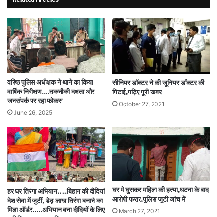
वरिष्ठ पुलिस अधीक्षक ने थाने का किया
सीनियर डॉक्टर ने की जूनियर डॉक्टर की
वार्षिक निरीक्षण….तकनीकी दक्षता और
पिटाई,पढ़िए पूरी खबर
जनसंपर्क पर रहा फोकस
October 27, 2021
June 26, 2025
घर मे घुसकर महिला की हत्त्या,घटना के बाद
हर घर तिरंगा अभियान…..बिहान की दीदियां
आरोपी फरार,पुलिस जुटी जांच में
देश सेवा में जुटीं, डेढ़ लाख तिरंगा बनाने का
मिला ऑर्डर…..अभियान बना दीदियों के लिए
March 27, 2021