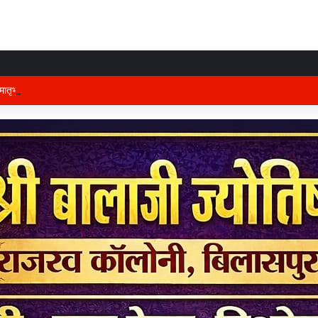
तृभूमि की रक्षा में तैनात वीर फौजी भाइयों हेतु “सिपाही रक्षा सूत्र संग्रहण” कार्यक्रम हुआ सं