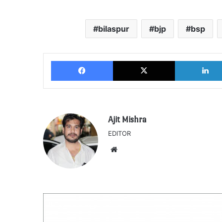
bilaspur
bjp
bsp
Facebook
X
Ajit Mishra
EDITOR
Website