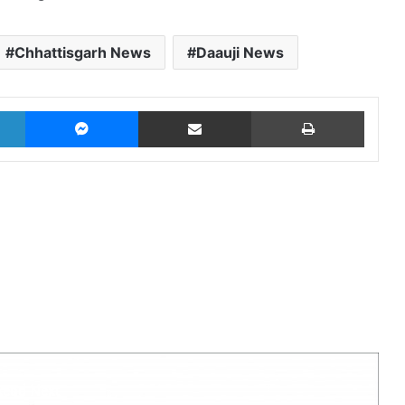
Chhattisgarh News
Daauji News
LinkedIn
Messenger
Share via Email
Print
Read Next