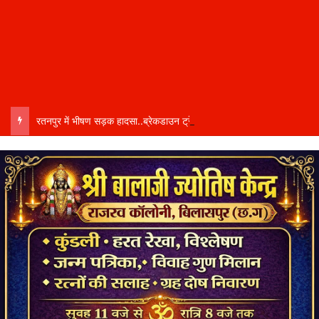
रतनपुर में भीषण सड़क हादसा..ब्रेकडाउन ट्रेलर से पीछे आ रही दो ट्रेलरें टकराईं….. चालक कैबिन में फंसा….. गंभीर हालत में अस्पताल रेफर…..