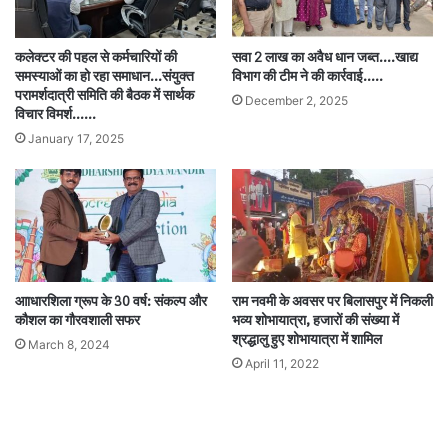
कलेक्टर की पहल से कर्मचारियों की
सवा 2 लाख का अवैध धान जब्त….खाद्य
समस्याओं का हो रहा समाधान…संयुक्त
विभाग की टीम ने की कार्रवाई…..
परामर्शदात्री समिति की बैठक में सार्थक
December 2, 2025
विचार विमर्श……
January 17, 2025
आाधारशिला ग्रूप के 30 वर्ष: संकल्प और
राम नवमी के अवसर पर बिलासपुर में निकली
कौशल का गौरवशाली सफर
भव्य शोभायात्रा, हजारों की संख्या में
श्रद्धालु हुए शोभायात्रा में शामिल
March 8, 2024
April 11, 2022