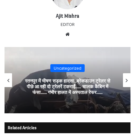
Ajit Mishra
EDITOR
Website
Uncategorized
रतनपुर में भीषण सड़क हादसा..ब्रेकडाउन ट्रेलर से
पीछे आ रही दो ट्रेलरें टकराईं….. चालक कैबिन में
फंसा….. गंभीर हालत में अस्पताल रेफर…..
Related Articles