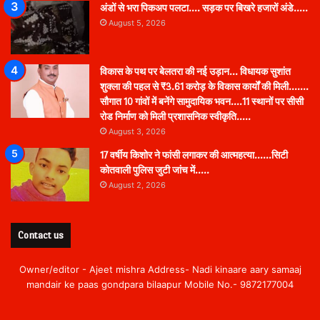
अंडों से भरा पिकअप पलटा…. सड़क पर बिखरे हजारों अंडे…..
August 5, 2026
विकास के पथ पर बेलतरा की नई उड़ान… विधायक सुशांत
शुक्ला की पहल से ₹3.61 करोड़ के विकास कार्यों की मिली…….
सौगात 10 गांवों में बनेंगे सामुदायिक भवन….11 स्थानों पर सीसी
रोड निर्माण को मिली प्रशासनिक स्वीकृति…..
August 3, 2026
17 वर्षीय किशोर ने फांसी लगाकर की आत्महत्या……सिटी
कोतवाली पुलिस जुटी जांच में…..
August 2, 2026
Contact us
Owner/editor - Ajeet mishra Address- Nadi kinaare aary samaaj
mandair ke paas gondpara bilaapur Mobile No.- 9872177004