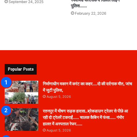
स्क्वायड फॉरेंसिक व सिविल लाइन
September 24, 2025
पुलिस……
February 22, 2026
Popular Posts
निर्माणाधीन मकान में करंट का कहर….दो की दर्दनाक मौत, जांच
में जुटी पुलिस,
August 5, 2026
रतनपुर में भीषण सड़क हादसा..ब्रेकडाउन ट्रेलर से पीछे आ
रही दो ट्रेलरें टकराईं….. चालक कैबिन में फंसा….. गंभीर
हालत में अस्पताल रेफर…..
August 5, 2026