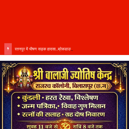
रतनपुर में भीषण सड़क हादसा..ब्रेकडाउन ट्रेलर से पीछे आ रही दो ट्रेलरें टकराईं….. चालक कैबिन में फंसा….. गंभीर हालत में अस्पताल रेफर…..