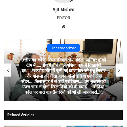
Ajit Mishra
EDITOR
Website
Uncategorized
छत्तीसगढ़ की दो खिलाड़ी भारतीय महिला जूनियर हॉकी
टीम में…..चीन में होने वाले एशिया कप में दिखाएंगी
दम…..राष्ट्रीय टीम में चुनी गईं कांसाबेल की मधु सिदार
और बोड़ला की गीता यादव खेलो इंडिया एक्सीलेंस
सेंटर…..बिलासपुर में ले रहीं प्रशिक्षण…..उप मुख्यमंत्री
अरुण साव ने दोनों खिलाड़ियों को दी बधाई….. वीडियो-
कॉल पर बात कर तैयारियों की भी ली जानकारी…..
Related Articles