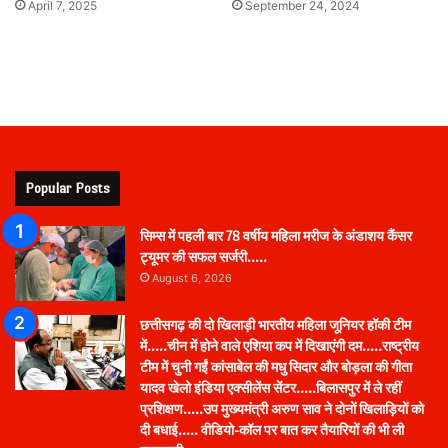
April 7, 2025
September 24, 2024
Popular Posts
सिम्स में पहली बार 78 वर्षीय महिला मरीज के अंडाशय कैंसर
ट्यूमर की सफल सर्जरी…..
August 6, 2026
छत्तीसगढ़ की दो खिलाड़ी भारतीय महिला जूनियर हॉकी टीम
में…..चीन में होने वाले एशिया कप में दिखाएंगी दम…..राष्ट्रीय
टीम में चुनी गईं कांसाबेल की मधु सिदार और बोड़ला की गीता
यादव खेलो इंडिया एक्सीलेंस सेंटर…..बिलासपुर में ले रहीं
प्रशिक्षण…..उप मुख्यमंत्री अरुण साव ने दोनों खिलाड़ियों को
दी बधाई….. वीडियो-कॉल पर बात कर तैयारियों की भी ली