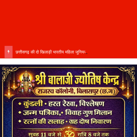
छत्तीसगढ़ की दो खिलाड़ी भारतीय महिला जूनियर हॉकी टीम में…..चीन में होने वाले एशिया कप में दिखाएंगी दम…..राष्ट्रीय टीम में चुनी गईं कांसाबेल की मधु सिदार और बोड़ला की गीता यादव खेलो इंडिया एक्सीलेंस सेंटर…..बिलासपुर में ले रहीं प्रशिक्षण…..उप मुख्यमंत्री अरुण साव ने दोनों खिलाड़ियों को दी बधाई….. वीडियो-कॉल पर बात कर तैयारियों की भी ली जानकारी…..