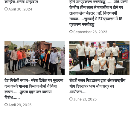
कांग्रेस–मनीष अग्रवाल
होने पर प्रकरण नस्तीबद्ध…….पति-पत्नी
के बीच तीन साल से बातचीत न होने पर
April 30, 2024
तलाक लेना बेहतर : डॉ. किरणमयी
नायक…..सुनवाई में 37 प्रकरण में 18
प्रकरण नस्तीबद्ध
September 26, 2023
देश विरोधी बयान– नरेश टिकैत पर मुकदमा
रोटरी क्लब मिडटाउन द्वारा अंतरराष्ट्रीय
दर्ज करने भाजपा किसान मोर्चा ने दिया
योग दिवस पर भव्य योग सत्र का
ज्ञापन……पुतला दहन कर जताया
आयोजन….
विरोध……
June 21, 2025
April 29, 2025