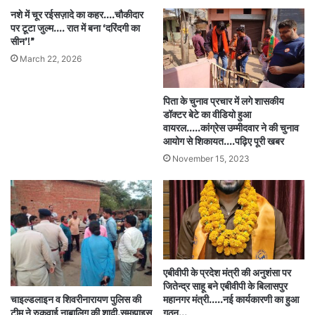
नशे में चूर रईसज़ादे का कहर….चौकीदार
पर टूटा जुल्म…. रात में बना ‘दरिंदगी का
सीन’!”
March 22, 2026
पिता के चुनाव प्रचार में लगे शासकीय
डॉक्टर बेटे का वीडियो हुआ
वायरल…..कांग्रेस उम्मीदवार ने की चुनाव
आयोग से शिकायत….पढ़िए पूरी खबर
November 15, 2023
एबीवीपी के प्रदेश मंत्री की अनुशंसा पर
जितेन्द्र साहू बने एबीवीपी के बिलासपुर
चाइल्डलाइन व शिवरीनारायण पुलिस की
महानगर मंत्री…..नई कार्यकारणी का हुआ
टीम ने रुकवाई नाबालिग की शादी,समझाइस
गठन…