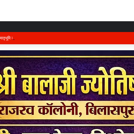
तृभूमि की रक्षा में तैनात वीर फौजी भाइयों हेतु “सिपाही रक्षा सूत्र संग्रहण” कार्यक्रम हुआ सं