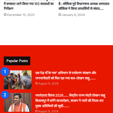
में कसावट लाने किया गया 105 शालाओं का
है– कौशिक पूर्व विधानसभा अध्यक्ष धरमलाल
निरीक्षण
कौशिक ने किया लाभार्थियों से संवाद….
December 15, 2022
January 6, 2024
Popular Posts
एक पेड़ माँ के नाम’ अभियान से पर्यावरण संरक्षण और
जनभागीदारी को मिल रहा नया बल–तोखन साहू……
August 9, 2026
स्वतंत्रता दिवस 2026….. केंद्रीय राज्य मंत्री तोखन साहू
बिलासपुर में करेंगे ध्वजारोहण, शासन ने जारी की जिला-वार
मुख्य अतिथियों की सूची……
August 9, 2026