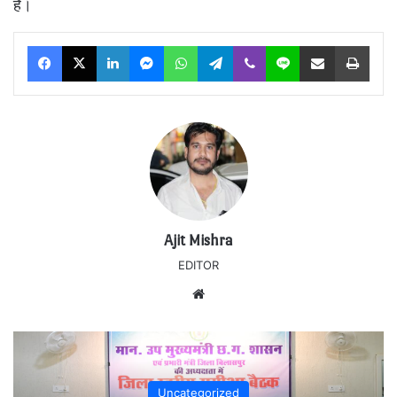
है।
Facebook
X
LinkedIn
Messenger
WhatsApp
Telegram
Viber
Line
Share via Email
Print
Ajit Mishra
EDITOR
Website
Uncategorized