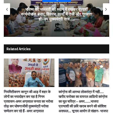
भविष्य की जरूरतों को ध्यान में रखकर दूरदर्शी
कार्ययोजना बनाएं, विकास कार्यों में तेजी और गुणवत्ता
हो–उप मुख्यमंत्री साव…..
Related Articles
नियमितीकरण कानून की आड़ में शहर के
कांग्रेस की आस्था लोकतंत्र में नही….
लोगों का भयादोहन कर रहा है निगम
खरीद फरोख्त का वायरल आडियोे कांग्रेस
प्रशासन-अमर अग्रवाल जनता का भरोसा
का मूल चरित्र – अमर……भाजपा
तोड़ कर घोषणाजीवी मुख्यमंत्री भरोसा
प्रत्याशी की छवि खराब करने की कोशिश
सम्मेलन कर रहे हैं- अमर अग्रवाल
असफल… चुनाव आयोग ले संज्ञान- भाजपा