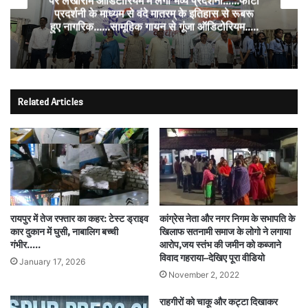
पर लखीराम ऑडिटोरियम में लगी भव्य प्रदर्शनी……फोटो
प्रदर्शनी के माध्यम से वंदे मातरम् के इतिहास से रूबरू
हुए नागरिक……सामूहिक गायन से गूंजा ऑडिटोरियम…..
Related Articles
रायपुर में तेज रफ्तार का कहर: टेस्ट ड्राइव
कांग्रेस नेता और नगर निगम के सभापति के
कार दुकान में घुसी, नाबालिग बच्ची
खिलाफ सतनामी समाज के लोगो ने लगाया
गंभीर…..
आरोप,जय स्तंभ की जमीन को कब्जाने
विवाद गहराया–देखिए पूरा वीडियो
January 17, 2026
November 2, 2022
राहगीरों को चाकू और कट्टा दिखाकर