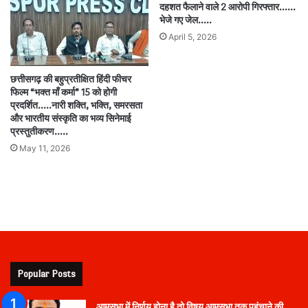
दहशत फैलाने वाले 2 आरोपी गिरफ्तार……
भेजे गए जेल…..
April 5, 2026
छत्तीसगढ़ की बहुप्रतीक्षित हिंदी फीचर
फिल्म “भक्त माँ कर्मा” 15 को होगी
प्रदर्शित…..नारी शक्ति, भक्ति, समरसता
और भारतीय संस्कृति का भव्य सिनेमाई
प्रस्तुतीकरण…..
May 11, 2026
Popular Posts
आमसभा में निर्णय होना है तो विषय आमसभा तक पहुंचाने की