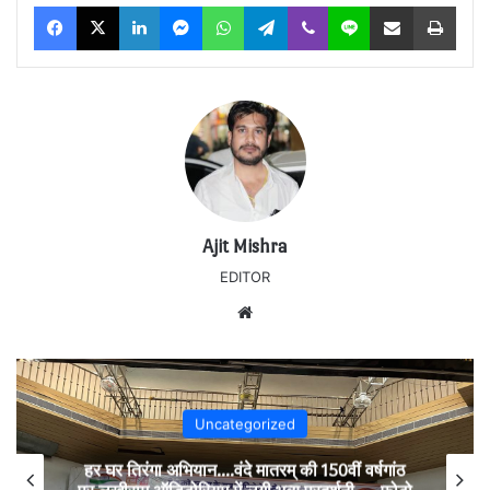
Facebook
X
LinkedIn
Messenger
WhatsApp
Telegram
Viber
Line
Share via Email
Print
Ajit Mishra
EDITOR
Website
Uncategorized
हर घर तिरंगा अभियान….वंदे मातरम् की 150वीं वर्षगांठ