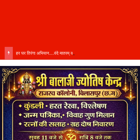
हर घर तिरंगा अभियान….वंदे मातरम् की 150वीं वर्षगांठ पर लखीराम ऑडिटोरियम में लगी भव्य प्रदर्शनी……फोटो प्रदर्शनी के माध्यम से वंदे मातरम् के इतिहास से रूबरू हुए नागरिक……सामूहिक गायन से गूंजा ऑडिटोरियम…..