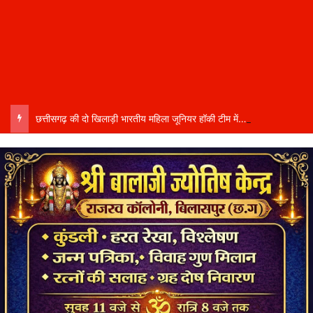
छत्तीसगढ़ की दो खिलाड़ी भारतीय महिला जूनियर हॉकी टीम में…..चीन में होने वाले एशिया कप में दिखाएंगी दम…..राष्ट्रीय टीम में चुनी गईं कांसाबेल की मधु सिदार और बोड़ला की गीता यादव खेलो इंडिया एक्सीलेंस सेंटर…..बिलासपुर में ले रहीं प्रशिक्षण…..उप मुख्यमंत्री अरुण साव ने दोनों खिलाड़ियों को दी बधाई….. वीडियो-कॉल पर बात कर तैयारियों की भी ली जानकारी…..