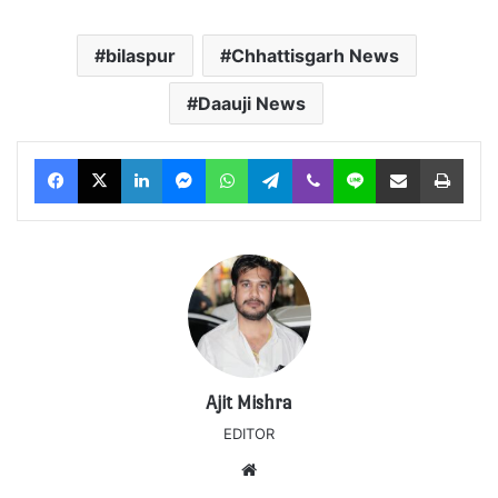
bilaspur
Chhattisgarh News
Daauji News
Facebook
X
LinkedIn
Messenger
WhatsApp
Telegram
Viber
Line
Share via Email
Print
Ajit Mishra
EDITOR
Website