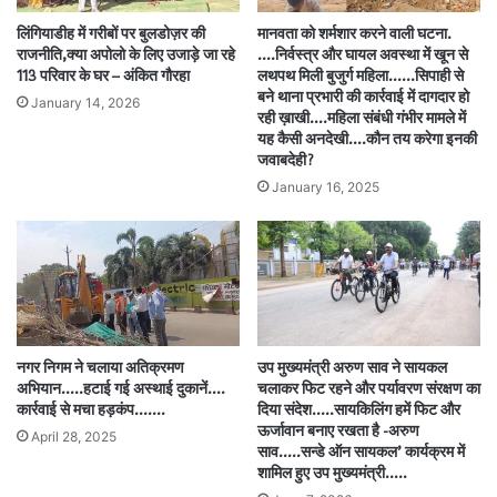
लिंगियाडीह में गरीबों पर बुलडोज़र की
मानवता को शर्मशार करने वाली घटना.
राजनीति,क्या अपोलो के लिए उजाड़े जा रहे
….निर्वस्त्र और घायल अवस्था में खून से
113 परिवार के घर – अंकित गौरहा
लथपथ मिली बुजुर्ग महिला……सिपाही से
बने थाना प्रभारी की कार्रवाई में दागदार हो
January 14, 2026
रही ख़ाखी….महिला संबंधी गंभीर मामले में
यह कैसी अनदेखी….कौन तय करेगा इनकी
जवाबदेही?
January 16, 2025
नगर निगम ने चलाया अतिक्रमण
उप मुख्यमंत्री अरुण साव ने सायकल
अभियान…..हटाई गई अस्थाई दुकानें….
चलाकर फिट रहने और पर्यावरण संरक्षण का
कार्रवाई से मचा हड़कंप…….
दिया संदेश…..सायकिलिंग हमें फिट और
ऊर्जावान बनाए रखता है -अरुण
April 28, 2025
साव…..सन्डे ऑन सायकल’ कार्यक्रम में
शामिल हुए उप मुख्यमंत्री…..