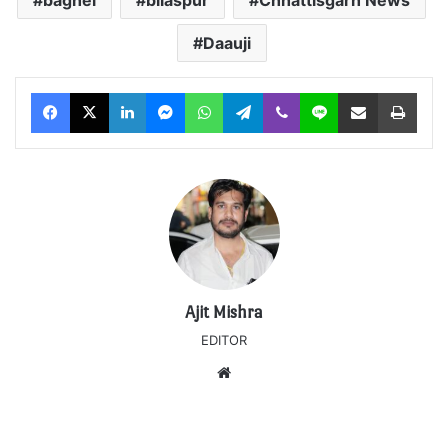
Daauji
Facebook
X
LinkedIn
Messenger
WhatsApp
Telegram
Viber
Line
Share via Email
Print
Ajit Mishra
EDITOR
Website