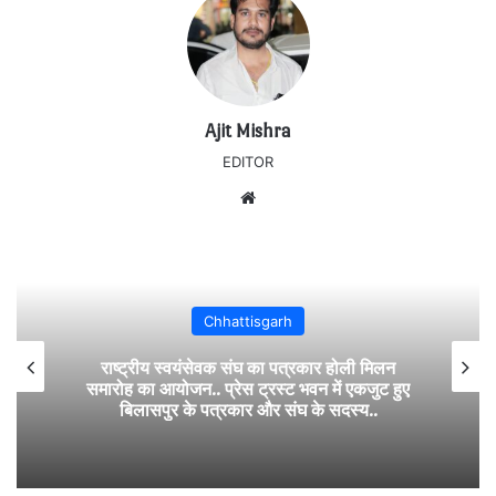
Ajit Mishra
EDITOR
Website
Chhattisgarh
राष्ट्रीय स्वयंसेवक संघ का पत्रकार होली मिलन
समारोह का आयोजन.. प्रेस ट्रस्ट भवन में एकजुट हुए
बिलासपुर के पत्रकार और संघ के सदस्य..