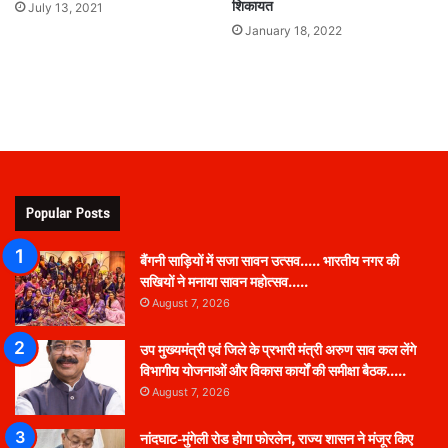
शिकायत
July 13, 2021
January 18, 2022
Popular Posts
बैंगनी साड़ियों में सजा सावन उत्सव….. भारतीय नगर की
सखियों ने मनाया सावन महोत्सव…..
August 7, 2026
उप मुख्यमंत्री एवं जिले के प्रभारी मंत्री अरुण साव कल लेंगे
विभागीय योजनाओं और विकास कार्यों की समीक्षा बैठक…..
August 7, 2026
नांदघाट-मुंगेली रोड होगा फोरलेन, राज्य शासन ने मंजूर किए