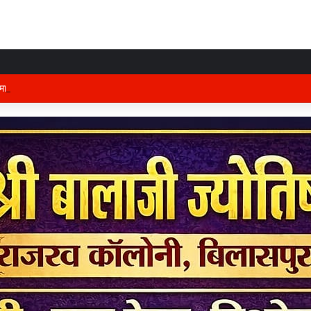
तृभूमि की रक्षा में तैनात वीर फौजी भाइयों हेतु “सिपाही रक्षा सूत्र संग्रहण” कार्यक्रम हुआ सं