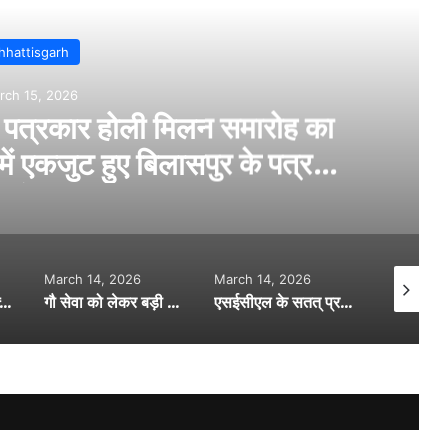
B
Marc
सकरी थाना क्षेत्र में हत्या…स
र
कर र
h 14, 2026
March 14, 2026
March 15, 2026
गौ सेवा को लेकर बड़ी शुरुआत…. मुख्यमंत्री विष्णुदेव साय ने किया 19 गौधाम योजना का शुभारंभ…
एसईसीएल के सतत् प्रयास से विधवाओं और आश्रितों को राहत…846 विधवा-परिजनों को मिला हक़…
कोनी थाना क्षेत्र के ढाबे में नशेड़ी युवकों ने मचाया हंगामा… सोशल मीडिया में वीडियो हुआ वायरल…. पुलिस की नाइट गश्त पर उठे सवाल….