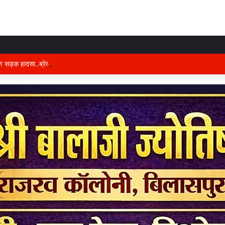
षण सड़क हादसा..ब्रेकडाउन ट्रेलर से पीछे आ रही दो ट्रेलरें टकराईं….. चालक कैबिन में फंस