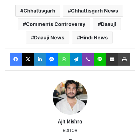
Chhattisgarh
Chhattisgarh News
Comments Controversy
Daauji
Daauji News
Hindi News
Facebook
X
LinkedIn
Messenger
WhatsApp
Telegram
Viber
Line
Share via Email
Print
Ajit Mishra
EDITOR