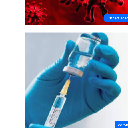
Chhattisga
coro