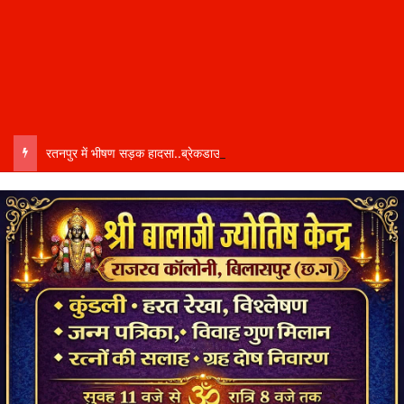
रतनपुर में भीषण सड़क हादसा..ब्रेकडाउन ट्रेलर से पीछे आ रही दो ट्रेलरें टकराईं….. चालक कैबिन में फंसा….. गंभीर हालत में अस्पताल रेफर…..