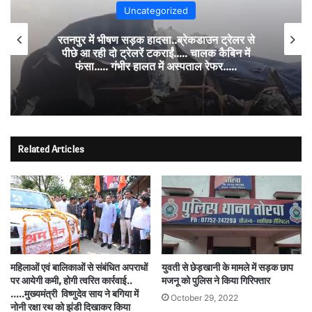
Uncategorized
रतनपुर में भीषण सड़क हादसा..ब्रेकडाउन ट्रेलर से
पीछे आ रही दो ट्रेलरें टकराईं….. चालक कैबिन में
फंसा….. गंभीर हालत में अस्पताल रेफर…..
Related Articles
महिलाओं एवं बालिकाओं से संबंधित अपराधों
युवती से छेड़खानी के मामले में सड़क छाप
पर आयेगी कमी, होगी त्वरित कार्रवाई..
मजनू को पुलिस ने किया गिरिफ्तार
…..मुख्यमंत्री विष्णुदेव साय ने बगिया में
October 29, 2022
नोनी रक्षा रथ को झंडी दिखाकर किया