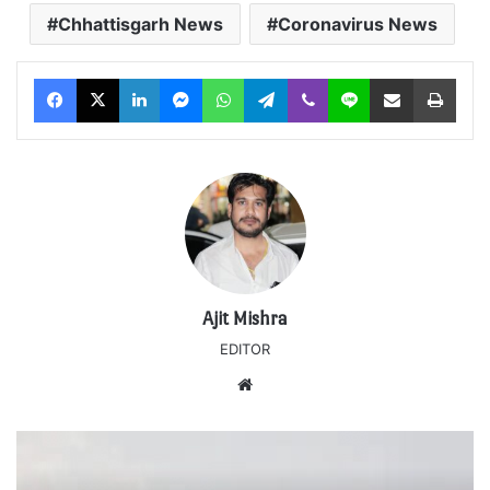
Chhattisgarh News
Coronavirus News
Facebook
X
LinkedIn
Messenger
WhatsApp
Telegram
Viber
Line
Share via Email
Print
Ajit Mishra
EDITOR
Website