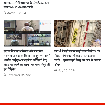
रवाना…..नोनी रक्षा रथ के लिए हेल्पलाइन
नंबर 9479128400 जारी
March 3, 2024
प्रदेश में सांस अभियान और राष्ट्रीय
कवर्धा में बड़ी घटना गाड़ी पलटने से 19 की
नवजात सप्ताह का किया गया शुभारंभ,अगले
मौत… गंभीर रूप से कई घायल इलाज
1 वर्ष में आईएमआर (इन्फेंट मोर्टेलिटी रेट)
जारी….मुख्य मंत्री विष्णु देव साय ने जताया
को आधा करने का लक्ष्य : स्वास्थ्य मंत्री टी
शोक…..
एस सिंहदेव
May 20, 2024
November 12, 2021