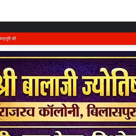
तृभूमि की रक्षा में तैनात वीर फौजी भाइयों हेतु “सिपाही रक्षा सूत्र संग्रहण” कार्यक्रम हुआ सं