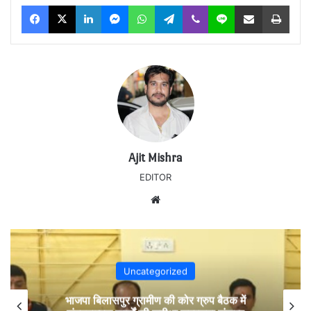
Facebook
X
LinkedIn
Messenger
WhatsApp
Telegram
Viber
Line
Share via Email
Print
Ajit Mishra
EDITOR
Website
Uncategorized
भाजपा बिलासपुर ग्रामीण की कोर ग्रुप बैठक में