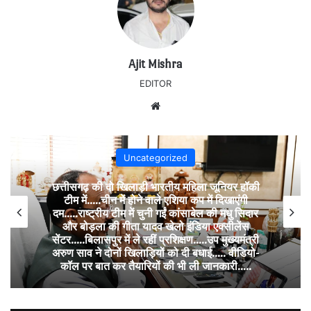
Ajit Mishra
EDITOR
Website
Uncategorized
छत्तीसगढ़ की दो खिलाड़ी भारतीय महिला जूनियर हॉकी
टीम में…..चीन में होने वाले एशिया कप में दिखाएंगी
दम…..राष्ट्रीय टीम में चुनी गईं कांसाबेल की मधु सिदार
और बोड़ला की गीता यादव खेलो इंडिया एक्सीलेंस
सेंटर…..बिलासपुर में ले रहीं प्रशिक्षण…..उप मुख्यमंत्री
अरुण साव ने दोनों खिलाड़ियों को दी बधाई….. वीडियो-
कॉल पर बात कर तैयारियों की भी ली जानकारी…..