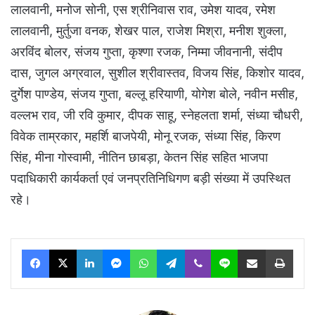
लालवानी, मनोज सोनी, एस श्रीनिवास राव, उमेश यादव, रमेश
लालवानी, मुर्तुजा वनक, शेखर पाल, राजेश मिश्रा, मनीश शुक्ला,
अरविंद बोलर, संजय गुप्ता, कृश्णा रजक, निम्मा जीवनानी, संदीप
दास, जुगल अग्रवाल, सुशील श्रीवास्तव, विजय सिंह, किशोर यादव,
दुर्गेश पाण्डेय, संजय गुप्ता, बल्लू हरियाणी, योगेश बोले, नवीन मसीह,
वल्लभ राव, जी रवि कुमार, दीपक साहू, स्नेहलता शर्मा, संध्या चौधरी,
विवेक ताम्रकार, महर्शि बाजपेयी, मोनू रजक, संध्या सिंह, किरण
सिंह, मीना गोस्वामी, नीतिन छाबड़ा, केतन सिंह सहित भाजपा
पदाधिकारी कार्यकर्ता एवं जनप्रतिनिधिगण बड़ी संख्या में उपस्थित
रहे।
Facebook
X
LinkedIn
Messenger
WhatsApp
Telegram
Viber
Line
Share via Email
Print