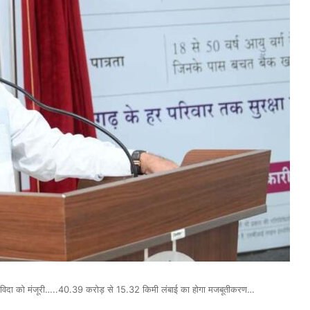
ए निविदा को मंजूरी…..40.39 करोड़ से 15.32 किमी लंबाई का होगा मजबूतीकरण…