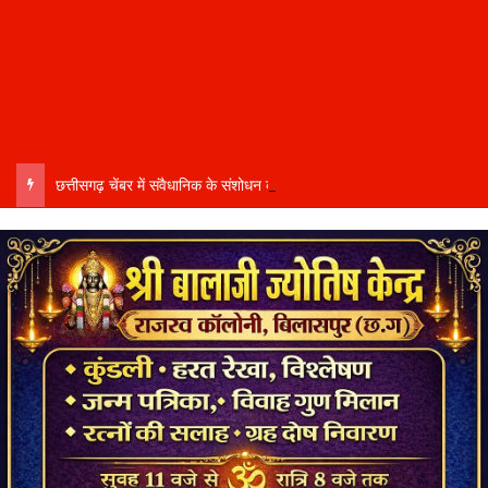
छत्तीसगढ़ चेंबर में संवैधानिक के संशोधन को लेकर घमासान…. संभागीय अध्यक्ष कमल सोनी ने दिया इस्तीफा….बोले- संतुलित नेतृत्व और समान प्रतिनिधित्व की मांग की अनदेखी से आहत…..