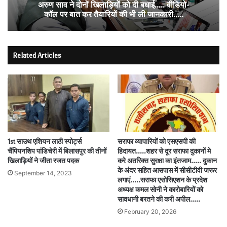
अरुण साव ने दोनों खिलाड़ियों को दी बधाई….. वीडियो-
कॉल पर बात कर तैयारियों की भी ली जानकारी…..
Related Articles
1st साउथ एशियन लाठी स्पोर्ट्स
सराफा व्यापारियों को एसएसपी की
चैंपियनशिप पांडिचेरी में बिलासपुर की तीनों
हिदायत…..शहर से दूर सराफा दुकानों मे
खिलाड़ियों ने जीता रजत पदक
करे अतरिक्त सुरक्षा का इंतजाम….. दुकान
के अंदर सहित आसपास में सीसीटीवी जरूर
September 14, 2023
लगाएं…..सराफा एसोसिएशन के प्रदेश
अध्यक्ष कमल सोनी ने कारोबारियों को
सावधानी बरतने की करी अपील…..
February 20, 2026