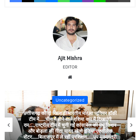
Ajit Mishra
EDITOR
Website
Uncategorized
छत्तीसगढ़ की दो खिलाड़ी भारतीय महिला जूनियर हॉकी
टीम में…..चीन में होने वाले एशिया कप में दिखाएंगी
दम…..राष्ट्रीय टीम में चुनी गईं कांसाबेल की मधु सिदार
और बोड़ला की गीता यादव खेलो इंडिया एक्सीलेंस
सेंटर…..बिलासपुर में ले रहीं प्रशिक्षण…..उप मुख्यमंत्री