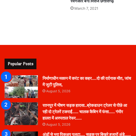
स्वर्णकार बनी मिसेज छत्तीसगढ़
March 7, 2021
Popular Posts
निर्माणाधीन मकान में करंट का कहर….दो की दर्दनाक मौत, जांच
में जुटी पुलिस,
August 5, 2026
रतनपुर में भीषण सड़क हादसा..ब्रेकडाउन ट्रेलर से पीछे आ
रही दो ट्रेलरें टकराईं….. चालक कैबिन में फंसा….. गंभीर
हालत में अस्पताल रेफर…..
August 5, 2026
अंडों से भरा पिकअप पलटा…. सड़क पर बिखरे हजारों अंडे…..