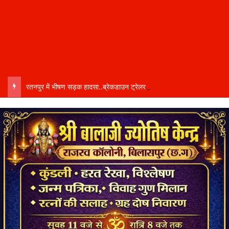
रतनपुर में भीषण सड़क हादसा..ब्रेकडाउन ट्रेलर से पीछे आ रही दो ट्रेलरें टकराईं….. चालक कैबिन में फंसा….. गंभीर हालत में अस्पताल रेफर…..