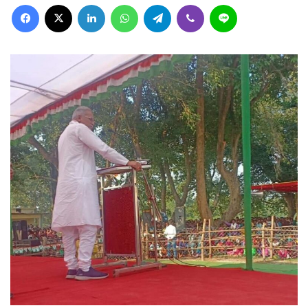
Facebook
X
LinkedIn
WhatsApp
Telegram
Viber
Line