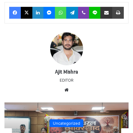
Facebook
X
LinkedIn
Messenger
WhatsApp
Telegram
Viber
Line
Share via Email
Print
Ajit Mishra
EDITOR
Website
Uncategorized