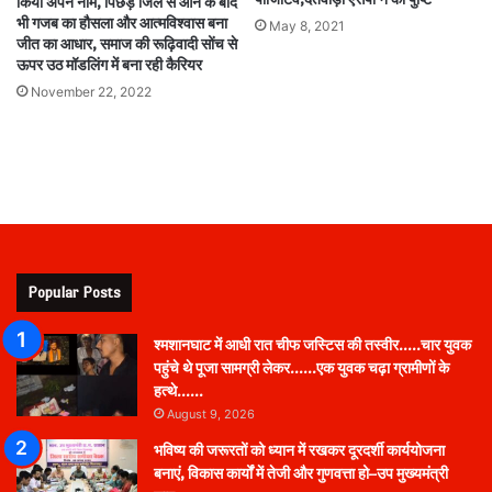
किया अपने नाम, पिछड़े जिले से आने के बाद
भी गजब का हौसला और आत्मविश्वास बना
May 8, 2021
जीत का आधार, समाज की रूढ़िवादी सोंच से
ऊपर उठ मॉडलिंग में बना रही कैरियर
November 22, 2022
Popular Posts
श्मशानघाट में आधी रात चीफ जस्टिस की तस्वीर…..चार युवक
पहुंचे थे पूजा सामग्री लेकर……एक युवक चढ़ा ग्रामीणों के
हत्थे……
August 9, 2026
भविष्य की जरूरतों को ध्यान में रखकर दूरदर्शी कार्ययोजना
बनाएं, विकास कार्यों में तेजी और गुणवत्ता हो–उप मुख्यमंत्री