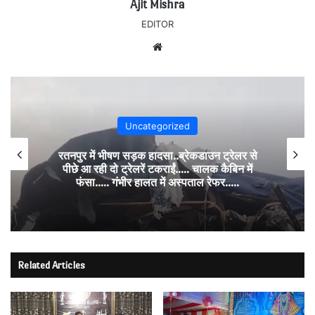
Ajit Mishra
EDITOR
Website
Uncategorized
रतनपुर में भीषण सड़क हादसा..ब्रेकडाउन ट्रेलर से
पीछे आ रही दो ट्रेलरें टकराईं….. चालक कैबिन में
फंसा….. गंभीर हालत में अस्पताल रेफर…..
Related Articles