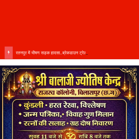
रतनपुर में भीषण सड़क हादसा..ब्रेकडाउन ट्रेलर से पीछे आ रही दो ट्रेलरें टकराईं….. चालक कैबिन में फंसा….. गंभीर हालत में अस्पताल रेफर…..