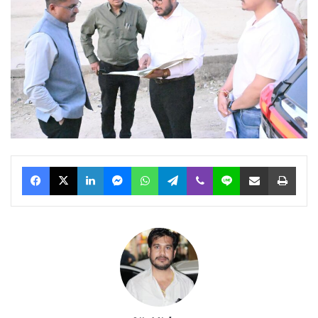
Facebook
X
LinkedIn
Messenger
WhatsApp
Telegram
Viber
Line
Share via Email
Print