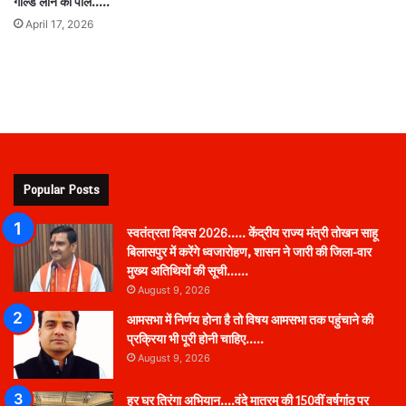
गोल्ड लोन की पोल…..
April 17, 2026
Popular Posts
स्वतंत्रता दिवस 2026….. केंद्रीय राज्य मंत्री तोखन साहू
बिलासपुर में करेंगे ध्वजारोहण, शासन ने जारी की जिला-वार
मुख्य अतिथियों की सूची……
August 9, 2026
आमसभा में निर्णय होना है तो विषय आमसभा तक पहुंचाने की
प्रक्रिया भी पूरी होनी चाहिए…..
August 9, 2026
हर घर तिरंगा अभियान….वंदे मातरम् की 150वीं वर्षगांठ पर