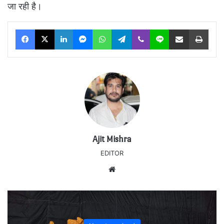
जा रही है।
Facebook
X
LinkedIn
Messenger
WhatsApp
Telegram
Viber
Line
Share via Email
Print
Ajit Mishra
EDITOR
Website