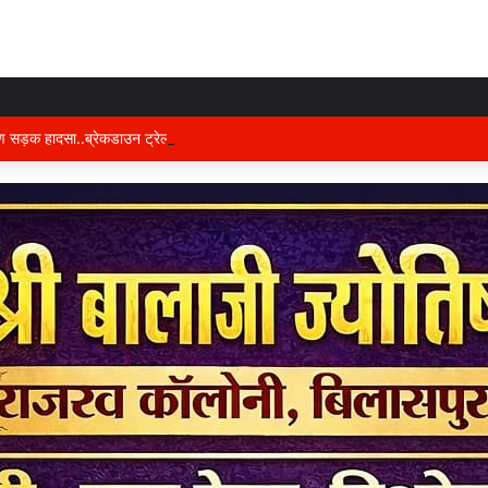
षण सड़क हादसा..ब्रेकडाउन ट्रेलर से पीछे आ रही दो ट्रेलरें टकराईं….. चालक कैबिन में फंस