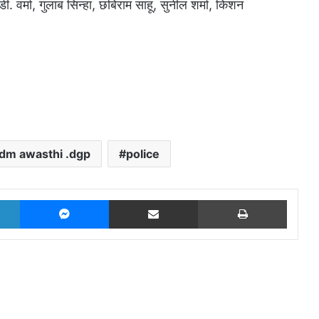
डी. वर्मा, गुलाब सिन्हा, छबिराम साहू, सुनील शर्मा, किशन
dm awasthi .dgp
police
LinkedIn
Messenger
Share via Email
Print