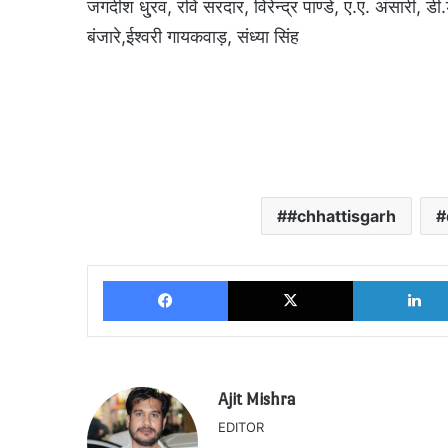
जगदीश धु्रव, रवि सरदार, विरेन्द्र पाण्डे, ए.ए. अंसारी, डी.
बंजारे,ईश्वरी गायकवाड़, संध्या सिंह
#chhattisgarh
Facebook
X
Ajit Mishra
EDITOR