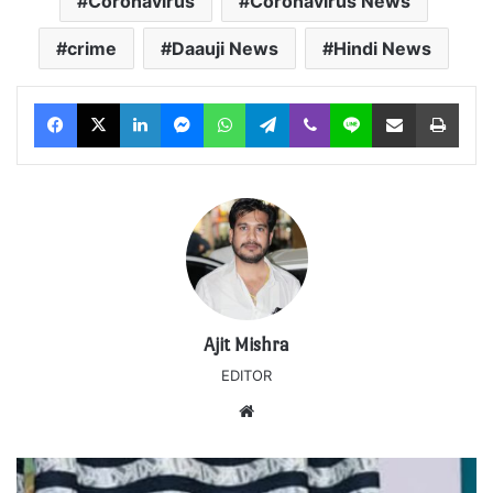
Coronavirus
Coronavirus News
crime
Daauji News
Hindi News
Facebook
X
LinkedIn
Messenger
WhatsApp
Telegram
Viber
Line
Share via Email
Print
Ajit Mishra
EDITOR
Website