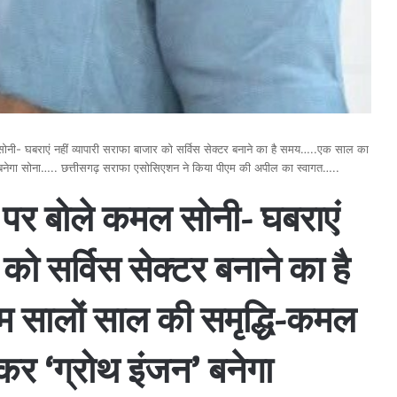
ी- घबराएं नहीं व्यापारी सराफा बाजार को सर्विस सेक्टर बनाने का है समय…..एक साल का
बनेगा सोना….. छत्तीसगढ़ सराफा एसोसिएशन ने किया पीएम की अपील का स्वागत…..
पर बोले कमल सोनी- घबराएं
 को सर्विस सेक्टर बनाने का है
सालों साल की समृद्धि-कमल
र ‘ग्रोथ इंजन’ बनेगा