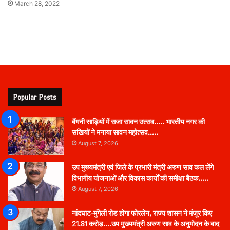
March 28, 2022
Popular Posts
बैंगनी साड़ियों में सजा सावन उत्सव….. भारतीय नगर की
सखियों ने मनाया सावन महोत्सव…..
August 7, 2026
उप मुख्यमंत्री एवं जिले के प्रभारी मंत्री अरुण साव कल लेंगे
विभागीय योजनाओं और विकास कार्यों की समीक्षा बैठक…..
August 7, 2026
नांदघाट-मुंगेली रोड होगा फोरलेन, राज्य शासन ने मंजूर किए
21.81 करोड़….उप मुख्यमंत्री अरुण साव के अनुमोदन के बाद