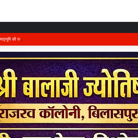
तृभूमि की रक्षा में तैनात वीर फौजी भाइयों हेतु “सिपाही रक्षा सूत्र संग्रहण” कार्यक्रम हुआ सं