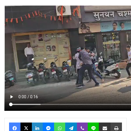
Facebook
X
LinkedIn
Messenger
WhatsApp
Telegram
Viber
Line
Share via Email
Print