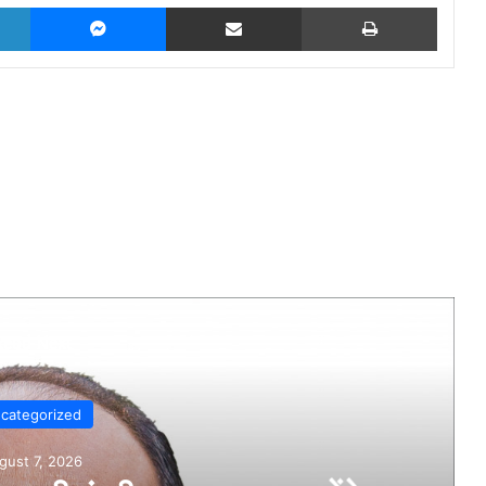
LinkedIn
Messenger
Share via Email
Print
Read Next
Uncategorized
August 7, 2026